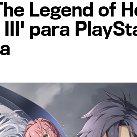
'The Legend of H
 III' para PlaySta
úa