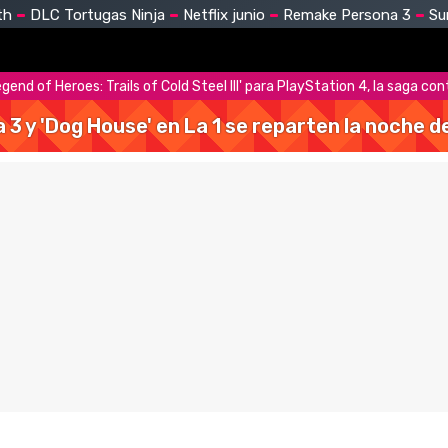
th
DLC Tortugas Ninja
Netflix junio
Remake Persona 3
Su
egend of Heroes: Trails of Cold Steel III' para PlayStation 4, la saga co
a 3 y 'Dog House' en La 1 se reparten la noche 