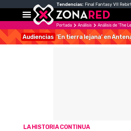
Tendencias:
Final Fantasy VII Rebir
Portada
Análisis
Análisis de 'The L
Audiencias
'En tierra lejana' en Anten
LA HISTORIA CONTINUA