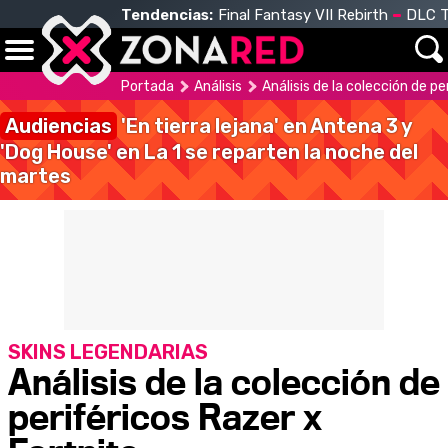
Tendencias:
Final Fantasy VII Rebirth
DLC T
Portada
Análisis
Análisis de la colección de pe
Audiencias
'En tierra lejana' en Antena 3 y
'Dog House' en La 1 se reparten la noche del
martes
SKINS LEGENDARIAS
Análisis de la colección de
periféricos Razer x