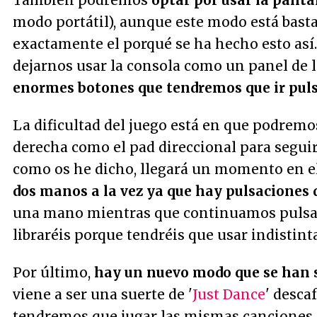
También podremos
optar por usar la pantal
modo portátil), aunque este modo está bast
exactamente el porqué se ha hecho esto así
dejarnos usar la consola como un panel de 
enormes botones que tendremos que ir pul
La dificultad del juego está en que podremos
derecha como el pad direccional para seguir 
como os he dicho, llegará un momento en el
dos manos a la vez ya que hay pulsaciones
una mano mientras que continuamos pulsand
libraréis porque tendréis que usar indistin
Por último,
hay un nuevo modo que se han 
viene a ser una suerte de '
Just Dance
' desca
tendremos que jugar las mismas canciones