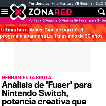
Tendencias:
Final Fantasy VII Rebirth
DLC T
Portada
Análisis
Análisis de 'Fuser' para Nin
Última hora
Adiós 'Cine de barrio': el
programa abandona La 1 tras más de 30 años
HERRAMIENTA BRUTAL
Análisis de 'Fuser' para
Nintendo Switch,
potencia creativa que