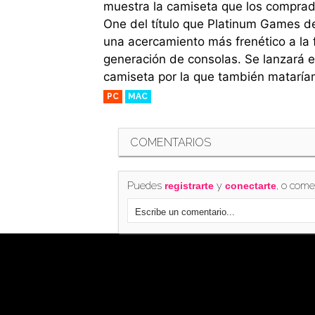
muestra la camiseta que los comprador
One del título que Platinum Games de
una acercamiento más frenético a la 
generación de consolas. Se lanzará 
camiseta por la que también mataría
PC
MAC
COMENTARIOS
Puedes
y
, o come
registrarte
conectarte