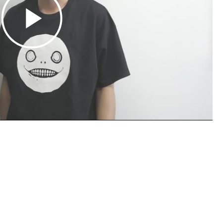
Play
Video