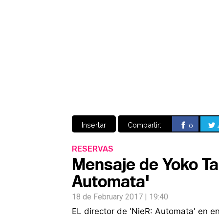
Insertar
Compartir:
0
RESERVAS
Mensaje de Yoko Tar
Automata'
18 de February 2017 | 19:40
EL director de 'NieR: Automata' en e