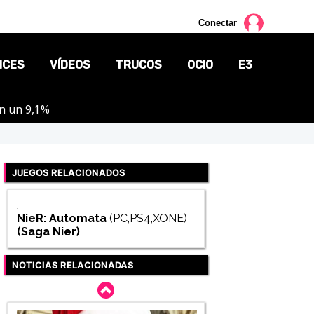
Conectar
NCES
VÍDEOS
TRUCOS
OCIO
E3
on un 9,1%
CINE
TV
JUEGOS RELACIONADOS
CÓMICS
MANGA
NieR: Automata
(PC,PS4,XONE)
(Saga
Nier
)
NOTICIAS RELACIONADAS