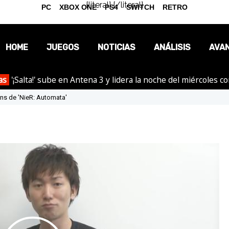
{literal}
{/literal}
PC
XBOX ONE
PS4
SWITCH
RETRO
HOME
JUEGOS
NOTICIAS
ANÁLISIS
AVA
as
'¡Salta!' sube en Antena 3 y lidera la noche del miércoles c
OPINIÓN
ns de 'NieR: Automata'
REPORTAJES