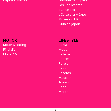
Capitán Ofertas
FormulaTV Empleo
Los Replicantes
eCartelera
eCartelera México
Movienco UK
Guía de Japón
MOTOR
LIFESTYLE
Motor & Racing
Bekia
F1 al día
Moda
Motor 16
Belleza
Padres
Pareja
Salud
Recetas
Mascotas
Fitness
Casa
Mente
{