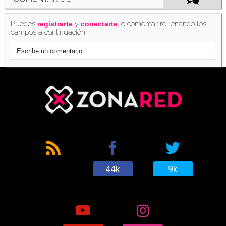
Puedes
y
, o comentar rellenando los
registrarte
conectarte
campos a continuación.
44k
9k