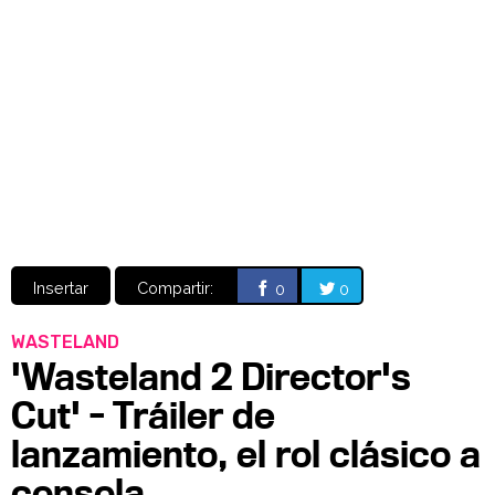
Video
CÓMICS
MANGA
Insertar
Compartir:
0
0
WASTELAND
'Wasteland 2 Director's
Cut' - Tráiler de
lanzamiento, el rol clásico a
consola