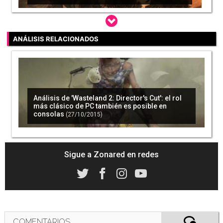
ANÁLISIS RELACIONADOS
'Wasteland 3' será jugable este mes de agosto
en su versión Alfa
(06/08/2019)
Análisis de 'Wasteland 2: Director's Cut': el rol
más clásico de PC también es posible en
consolas
(27/10/2015)
Anunciado 'Wasteland 3', que llegará a PS4,
Xbox One y PC
(28/09/2016)
Sigue a Zonared en redes
Grandes juegos en el nuevo bundle de Humble
Bundle
(02/11/2017)
COMENTARIOS