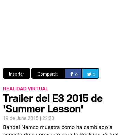
Video
CÓMICS
MANGA
Insertar
Compartir:
0
0
REALIDAD VIRTUAL
Trailer del E3 2015 de
'Summer Lesson'
19 de June 2015 | 22:23
Bandai Namco muestra cómo ha cambiado el
aspecto de su proyecto para la Realidad Virtual.