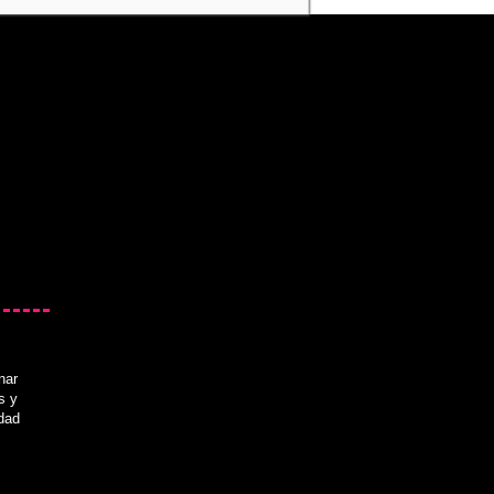
nar
s y
idad