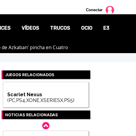
Conectar
NCES
VÍDEOS
TRUCOS
OCIO
E3
ero de Azkaban' pincha en Cuatro
CINE
TV
JUEGOS RELACIONADOS
CÓMICS
MANGA
Scarlet Nexus
(PC,PS4,XONE,XSERIESX,PS5)
NOTICIAS RELACIONADAS