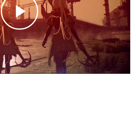
Play
Video