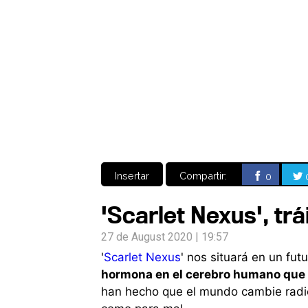
Insertar
Compartir:
0
'Scarlet Nexus', tr
27 de August 2020 | 19:57
'
Scarlet Nexus
' nos situará en un fu
hormona en el cerebro humano que 
han hecho que el mundo cambie radi