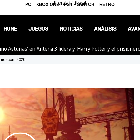
{literal}
{/literal}
PC
XBOX ONE
PS4
SWITCH
RETRO
HOME
JUEGOS
NOTICIAS
ANÁLISIS
AVA
tino Asturias' en Antena 3 lidera y 'Harry Potter y el prision
OPINIÓN
 Gamescom 2020
REPORTAJES