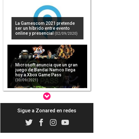
La Gamescom 2021 pretende
ser un híbrido entre evento
online y presencial
(02/09/2020)
Microsoft anuncia que un gran
juego de Bandai Namco llega
hoy a Xbox Game Pass
(30/09/2021)
Sigue a Zonared en redes
'Scarlet Nexus' se actualiza con
un nuevo modo de dificultad y
más novedades importantes
(08/02/2022)