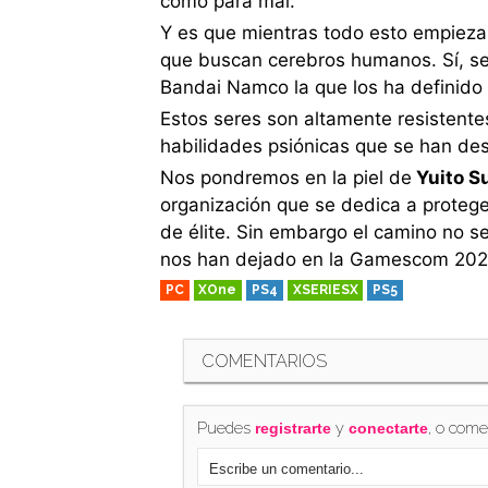
como para mal.
Y es que mientras todo esto empieza 
que buscan cerebros humanos. Sí, s
Bandai Namco la que los ha definido 
Estos seres son altamente resistente
habilidades psiónicas que se han des
Nos pondremos en la piel de
Yuito S
organización que se dedica a proteger
de élite. Sin embargo el camino no se
nos han dejado en la Gamescom 202
PC
XOne
PS4
XSERIESX
PS5
COMENTARIOS
Puedes
y
, o come
registrarte
conectarte