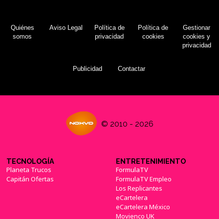
El amiibo de Chibi-Robo deja de estar anclado
al juego y será vendido por separado en
Quiénes
Aviso Legal
Política de
Política de
Gestionar
Norteamérica
(11/10/2015)
somos
privacidad
cookies
cookies y
privacidad
Publicidad
Contactar
© 2010 - 2026
TECNOLOGÍA
ENTRETENIMIENTO
Planeta Trucos
FormulaTV
Capitán Ofertas
FormulaTV Empleo
Los Replicantes
eCartelera
eCartelera México
Movienco UK