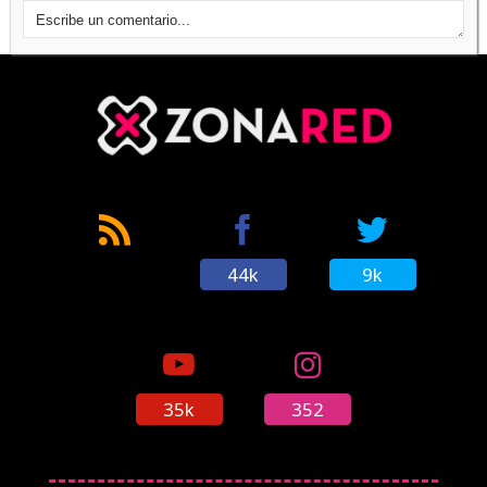
Un estudio revela la plataforma de juego
preferida en México
(20/11/2015)
'The Legend Of Legacy' ya está disponible en
Europa, exclusivo de 3DS
(06/02/2016)
44k
9k
Atlus muestra un unboxing de 'The Legend of
Legacy' en su edición coleccionsita y es una
pasada
(09/10/2015)
35k
352