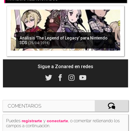
Las ventas de 3DS bajan su rendimiento en
Japón con respecto a 2014; se termina el
dominio de la portátil
(01/11/2015)
Análisis 'The Legend of Legacy' para Nintendo
3DS
(25/04/2016)
Ya disponible un nostálgico tema para 3DS
inspirado en 'Super Mario Bros.' de Famicom
(02/11/2015)
Sigue a Zonared en redes
Las ventas de Nintendo 3DS han caído un 30%
este año en Japón
(09/11/2015)
COMENTARIOS
Puedes
y
, o comentar rellenando los
registrarte
conectarte
campos a continuación.