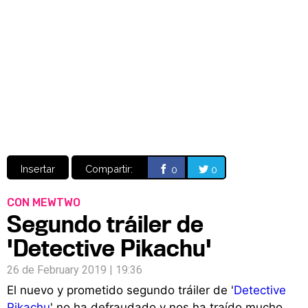
Video
CÓMICS
MANGA
Insertar
Compartir:
0
0
CON MEWTWO
Segundo tráiler de
'Detective Pikachu'
26 de February 2019 | 19:36
El nuevo y prometido segundo tráiler de '
Detective
Pikachu
' no ha defraudado y nos ha traído mucho