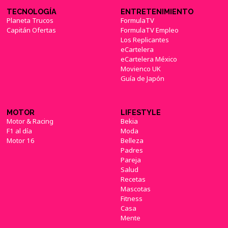
TECNOLOGÍA
ENTRETENIMIENTO
Planeta Trucos
FormulaTV
Capitán Ofertas
FormulaTV Empleo
Los Replicantes
eCartelera
eCartelera México
Movienco UK
Guía de Japón
MOTOR
LIFESTYLE
Motor & Racing
Bekia
F1 al día
Moda
Motor 16
Belleza
Padres
Pareja
Salud
Recetas
Mascotas
Fitness
Casa
Mente