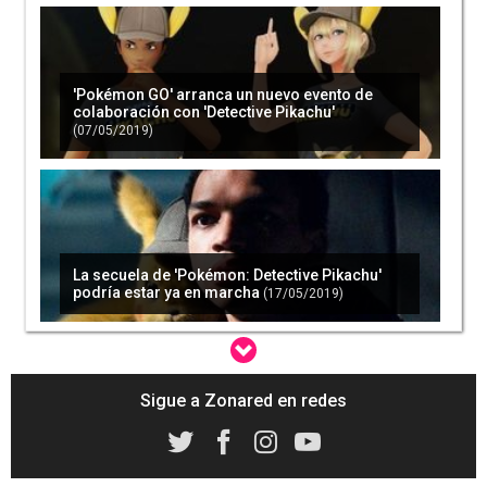
'Pokémon GO' arranca un nuevo evento de
colaboración con 'Detective Pikachu'
(07/05/2019)
La secuela de 'Pokémon: Detective Pikachu'
podría estar ya en marcha
(17/05/2019)
La saga continuará en Nintendo Switch con
'Detective Pikachu 2'
(29/05/2019)
Sigue a Zonared en redes