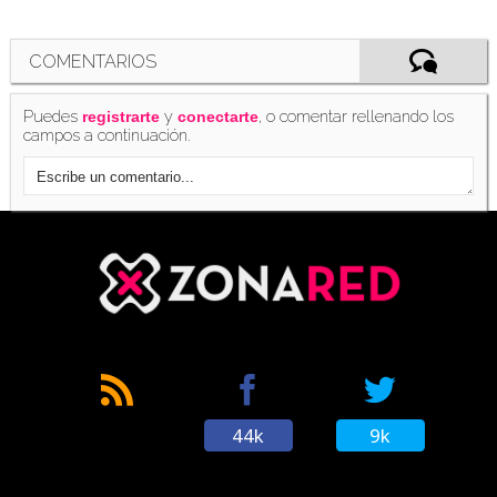
Un desarrollador de 'Detective Pikachu 2' filtra
COMENTARIOS
que el lanzamiento está muy cerca
(23/09/2022)
Puedes
y
, o comentar rellenando los
registrarte
conectarte
campos a continuación.
Cientos de pokémon pasean por el segundo
tráiler de 'Detective Pikachu'
(26/02/2019)
'Detective Pikachu': Un Universo Pokémon
Cinematográfico es posible
(18/03/2019)
44k
9k