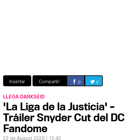
Video
CÓMICS
MANGA
Insertar
Compartir:
0
0
LLEGA DARKSEID
'La Liga de la Justicia' –
Tráiler Snyder Cut del DC
Fandome
23 de August 2020 | 12:40