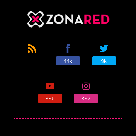
Los próximos juegos de DC estarán
conectados con el DCU
(29/11/2022)
44k
9k
'La Liga de la Justicia' muestra su lado más
Snyder en su primer tráiler
(23/08/2020)
35k
352
'La liga de la justicia', Snyder, el formato y la
libertad como artífice
(23/03/2021)