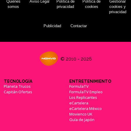
Quiénes
Aviso Legal
Política de
Política de
Gestionar
somos
privacidad
cookies
cookies y
privacidad
Publicidad
Contactar
© 2010 - 2026
TECNOLOGÍA
ENTRETENIMIENTO
Planeta Trucos
FormulaTV
Capitán Ofertas
FormulaTV Empleo
Los Replicantes
eCartelera
eCartelera México
Movienco UK
Guía de Japón