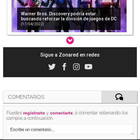
Warner Bros. Discovery podría estar
buscando reforzar la división de juegos de DC
(17/04/2022)
Sigue a Zonared en redes
Wismichu contra Nachter: "Lo peor que has
hecho no ha sido robar contenido"
(08/07/2022)
COMENTARIOS
Llegan las primeras críticas de 'Black Adam' y
Puedes
y
, o comentar rellenando los
hablan de una película explosiva y fantástica
registrarte
conectarte
campos a continuación.
(13/10/2022)