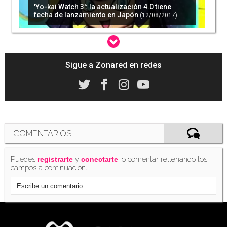
'Yo-kai Watch 3': la actualización 4.0 tiene
fecha de lanzamiento en Japón
(12/08/2017)
Sigue a Zonared en redes
'Yo-kai Watch Busters 2' tendrá dos versiones,
confirma fecha de lanzamiento en Japón
(12/09/2017)
COMENTARIOS
'Super Mario Run' para Android ha sido
Puedes
y
, o comentar rellenando los
descargado más de 50 millones de veces
registrarte
conectarte
campos a continuación.
(08/05/2017)