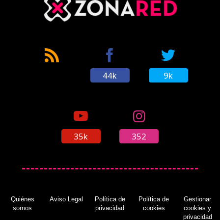
'Yo-kai Watch 2: Mentespectros' llegará a
Europa en otoño
(13/07/2017)
44k
9k
35k
352
Quiénes
Aviso Legal
Política de
Política de
Gestionar
somos
privacidad
cookies
cookies y
privacidad