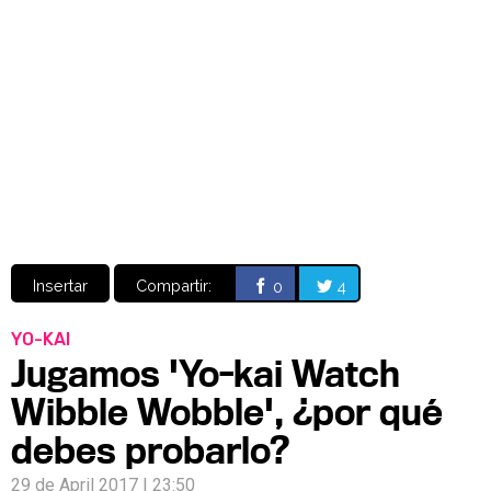
Video
CÓMICS
MANGA
Insertar
Compartir:
0
4
YO-KAI
Jugamos 'Yo-kai Watch
Wibble Wobble', ¿por qué
debes probarlo?
29 de April 2017 | 23:50