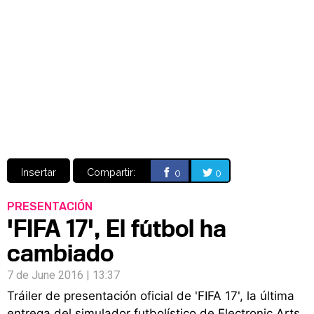
Video
CÓMICS
MANGA
Insertar
Compartir:
0
0
PRESENTACIÓN
'FIFA 17', El fútbol ha
cambiado
7 de June 2016 | 13:37
Tráiler de presentación oficial de 'FIFA 17', la última
entrega del simulador futbolístico de Electronic Arts.