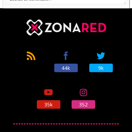
44k
9k
35k
352