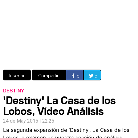
Video
CÓMICS
MANGA
Insertar
Compartir:
0
0
DESTINY
'Destiny' La Casa de los
Lobos, Vídeo Análisis
24 de May 2015 | 22:25
La segunda expansión de 'Destiny', La Casa de los
Lobos, a examen en nuestra sección de análisis.