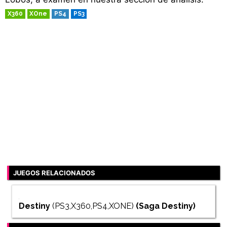
X360
XOne
PS4
PS3
RETRO
JUEGOS RELACIONADOS
Destiny
(PS3,X360,PS4,XONE)
(Saga
Destiny
)