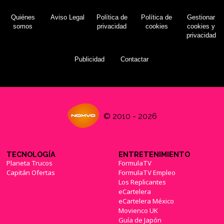
Quiénes
Aviso Legal
Política de
Política de
Gestionar
somos
privacidad
cookies
cookies y
privacidad
Publicidad
Contactar
© 2010 - 2026
TECNOLOGÍA
ENTRETENIMIENTO
Planeta Trucos
FormulaTV
Capitán Ofertas
FormulaTV Empleo
Los Replicantes
eCartelera
eCartelera México
Movienco UK
Guía de Japón