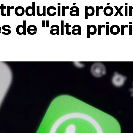
troducirá próx
s de "alta prior