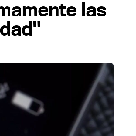
imamente las
idad"