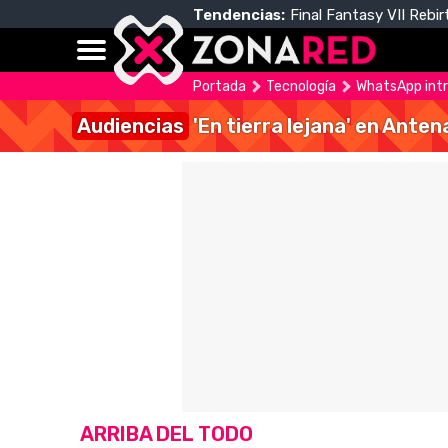
Tendencias:
Final Fantasy VII Rebir
Portada
Tecnología
WhatsApp intro
Audiencias
'En tierra lejana' en Anten
ARRIBA DEL TODO