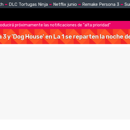
th
DLC Tortugas Ninja
Netflix junio
Remake Persona 3
Su
ducirá próximamente las notificaciones de "alta prioridad"
a 3 y 'Dog House' en La 1 se reparten la noche 