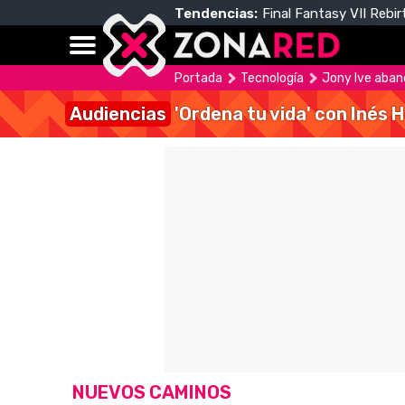
Tendencias:
Final Fantasy VII Rebir
Portada
Tecnología
Jony Ive aband
Audiencias
'Ordena tu vida' con Inés 
NUEVOS CAMINOS