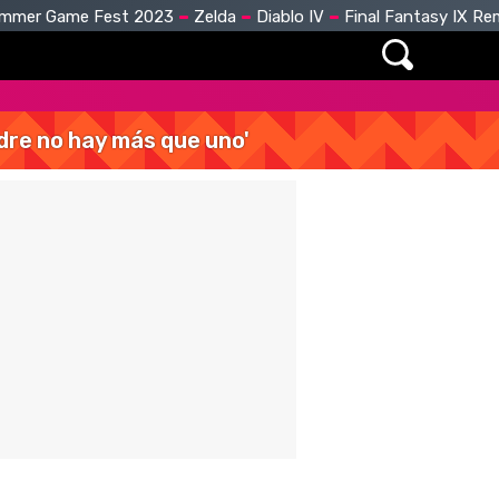
mmer Game Fest 2023
Zelda
Diablo IV
Final Fantasy IX R
dre no hay más que uno'