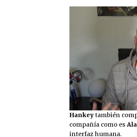
Loaded
:
3.06%
Unmute
Hankey
también compa
compañía como es
Al
interfaz humana.