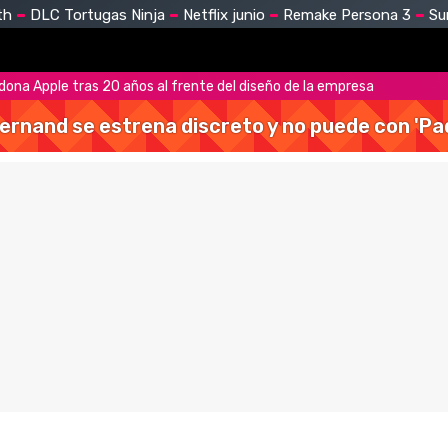
th
DLC Tortugas Ninja
Netflix junio
Remake Persona 3
Su
ona Apple tras 20 años al frente del diseño de la empresa
Hernand se estrena discreto y no puede con 'Pa