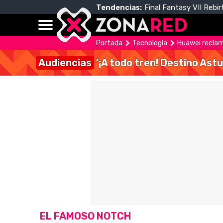
Tendencias:
Final Fantasy VII Rebir
Portada
Tecnología
Huawei reclam
Audiencias
'¡A todo tren! Destino Astu
EL FAMOSO NOTCH