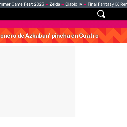
mmer Game Fest 2023
Zelda
Diablo IV
Final Fantasy IX R
isionero de Azkaban' pincha en Cuatro