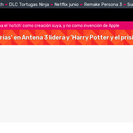
th
DLC Tortugas Ninja
Netflix junio
Remake Persona 3
Su
a el 'notch' como creación suya, y no como invención de Apple
rias' en Antena 3 lidera y 'Harry Potter y el pr