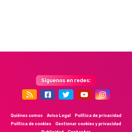
Síguenos en redes:
44k
9k
35k
352
Quiénes somos
Aviso Legal
Política de privacidad
Política de cookies
Gestionar cookies y privacidad