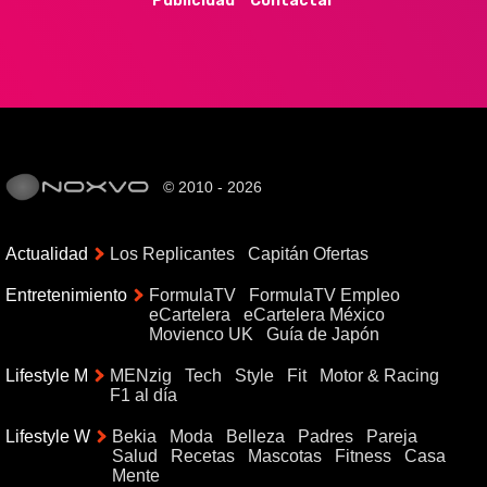
Publicidad
Contactar
© 2010 - 2026
Actualidad
Los Replicantes
Capitán Ofertas
Entretenimiento
FormulaTV
FormulaTV Empleo
eCartelera
eCartelera México
Movienco UK
Guía de Japón
Lifestyle M
MENzig
Tech
Style
Fit
Motor & Racing
F1 al día
Lifestyle W
Bekia
Moda
Belleza
Padres
Pareja
Salud
Recetas
Mascotas
Fitness
Casa
Mente