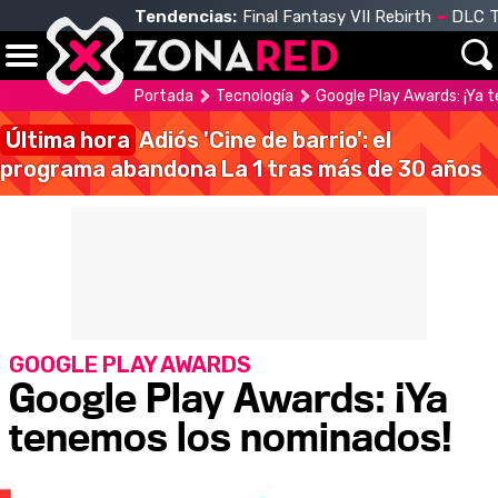
Tendencias:
Final Fantasy VII Rebirth
DLC T
Portada
Tecnología
Google Play Awards: ¡Ya 
Última hora
Adiós 'Cine de barrio': el
programa abandona La 1 tras más de 30 años
GOOGLE PLAY AWARDS
Google Play Awards: ¡Ya
tenemos los nominados!