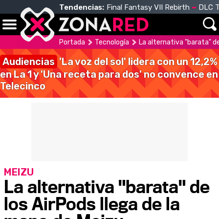
Tendencias:
Final Fantasy VII Rebirth
DLC T
Portada
Tecnología
La alternativa "barata" d
Audiencias
'La voz del sol' lidera con un 12,2%
en La 1 y 'Una receta para dos' no convence en
Telecinco
MEIZU
La alternativa "barata" de
los AirPods llega de la