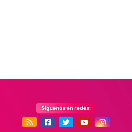
Síguenos en redes:
44k
9k
35k
352