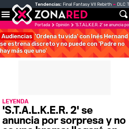
Tendencias:
Final Fantasy VII Rebirth
DLC T
Portada
Opinión
'S.T.A.L.K.E.R. 2' se anuncia 
Audiencias
'Ordena tu vida' con Inés Hernand
se estrena discreto y no puede con 'Padre no
hay más que uno'
LEYENDA
'S.T.A.L.K.E.R. 2' se
anuncia por sorpresa y no