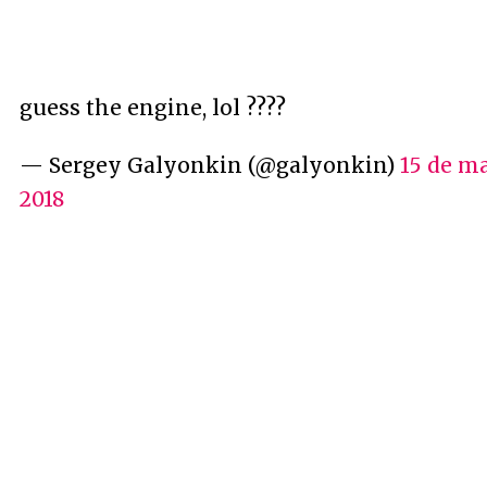
guess the engine, lol ????
— Sergey Galyonkin (@galyonkin)
15 de m
2018