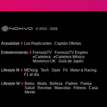
© 2010 - 2026
Actualidad
Los Replicantes
Capitán Ofertas
Entretenimiento
FormulaTV
FormulaTV Empleo
eCartelera
eCartelera México
Movienco UK
Guía de Japón
Lifestyle M
MENzig
Tech
Style
Fit
Motor & Racing
F1 al día
Lifestyle W
Bekia
Moda
Belleza
Padres
Pareja
Salud
Recetas
Mascotas
Fitness
Casa
Mente