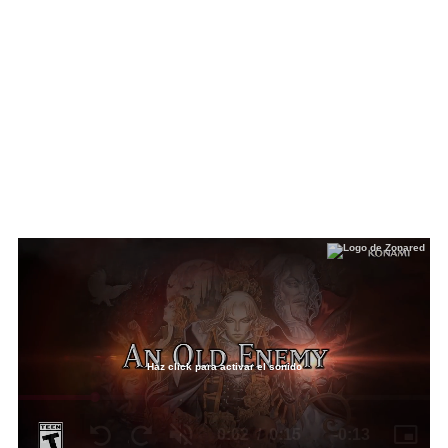
Haz click para activar el sonido
Loaded
:
0%
/
Unmute