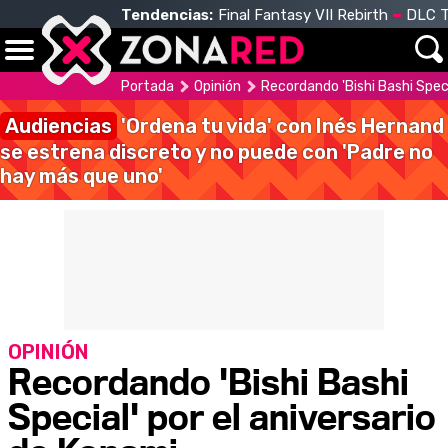
Tendencias:
Final Fantasy VII Rebirth
DLC T
Portada
Opinión
Recordando 'Bishi Bashi Speci
Audiencias
'Ordena tu vida' con Inés Hernand
se estrena discreto y no puede con 'Padre no
hay más que uno'
OPINIÓN
Recordando 'Bishi Bashi
Special' por el aniversario