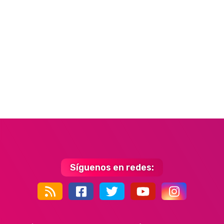
Síguenos en redes:
44k
9k
35k
352