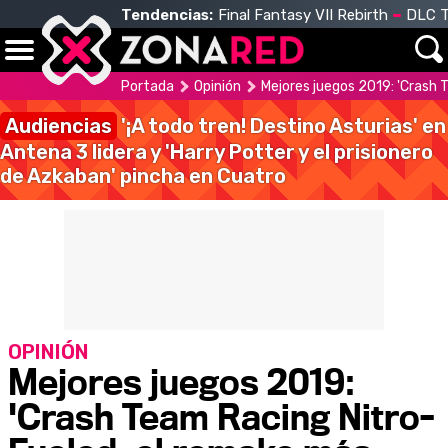
Tendencias:
Final Fantasy VII Rebirth
DLC T
Portada
Opinión
Mejores juegos 2019: 'Crash 
Audiencias
'¡A todo tren! Destino Asturias' en
Antena 3 lidera y 'Harry Potter y el prisionero
de Azkaban' pincha en Cuatro
OPINIÓN
Mejores juegos 2019:
'Crash Team Racing Nitro-