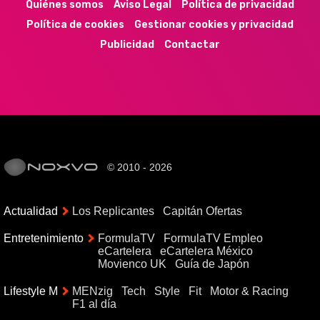
Quiénes somos
Aviso Legal
Política de privacidad
Política de cookies
Gestionar cookies y privacidad
Publicidad
Contactar
© 2010 - 2026
Actualidad
Los Replicantes
Capitán Ofertas
Entretenimiento
FormulaTV
FormulaTV Empleo
eCartelera
eCartelera México
Movienco UK
Guía de Japón
Lifestyle M
MENzig
Tech
Style
Fit
Motor & Racing
F1 al día