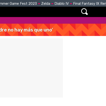
mmer Game Fest 2023
Zelda
Diablo IV
Final Fantasy IX R
dre no hay más que uno'