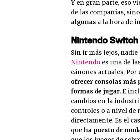
Y en gran parte, eso v
de las compañías, sin
algunas
a la hora de i
Nintendo Switch 
Sin ir más lejos, nadi
Nintendo
es una de las
cánones actuales. Por
ofrecer consolas más p
formas de jugar
. E in
cambios en la industria
controles o a nivel d
directamente. Es el ca
que
ha puesto de moda
que los juegos de sobr