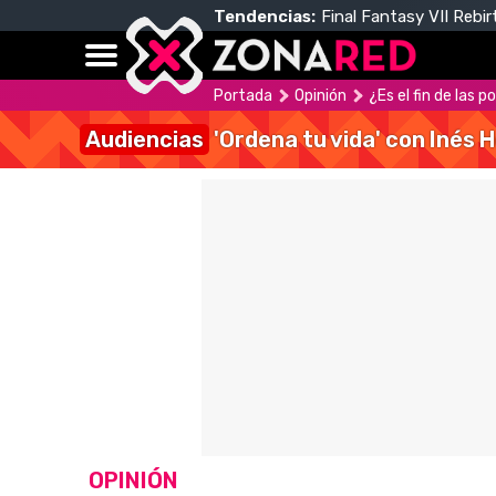
Tendencias:
Final Fantasy VII Rebir
Portada
Opinión
¿Es el fin de las 
Audiencias
'Ordena tu vida' con Inés 
OPINIÓN