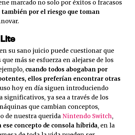
iene marcado no solo por éxitos o fracasos
o
también por el riesgo que toman
nnovar.
Lite
e en su sano juicio puede cuestionar que
 que más se esfuerza en alejarse de los
 ejemplo,
cuando todos abogaban por
otentes, ellos preferían encontrar otras
cluso hoy en día siguen introduciendo
 significativos, ya sea a través de los
e máquinas que cambian conceptos,
so de nuestra querida
Nintendo Switch
,
 ese concepto de consola híbrida
, en la
emesa de toda la vida pueden ser