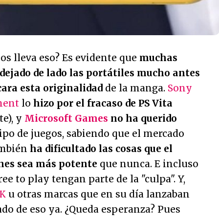
os lleva eso? Es evidente que
muchas
ejado de lado las portátiles mucho antes
ara esta originalidad
de la manga.
Sony
ment
lo
hizo por el fracaso de PS Vita
te), y
Microsoft Games
no ha querido
ipo de juegos, sabiendo que el mercado
ambién
ha dificultado las cosas que el
nes sea más potente
que nunca. E incluso
ee to play tengan parte de la "culpa". Y,
K
u otras marcas que en su día lanzaban
ado de eso ya. ¿Queda esperanza? Pues