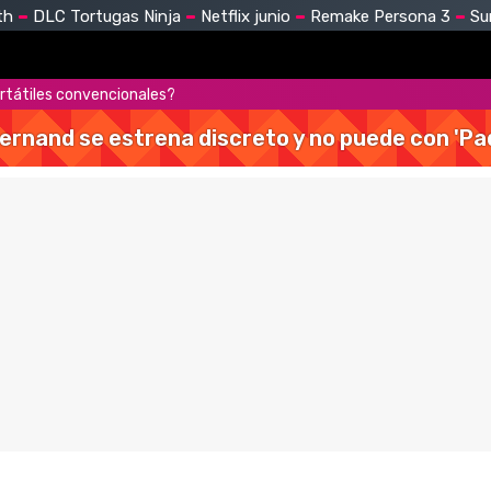
th
DLC Tortugas Ninja
Netflix junio
Remake Persona 3
Su
portátiles convencionales?
Hernand se estrena discreto y no puede con 'Pa