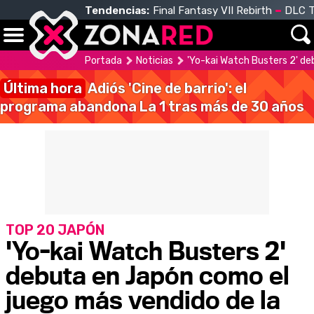
Tendencias:
Final Fantasy VII Rebirth
DLC T
Portada
Noticias
'Yo-kai Watch Busters 2' d
Última hora
Adiós 'Cine de barrio': el
programa abandona La 1 tras más de 30 años
TOP 20 JAPÓN
'Yo-kai Watch Busters 2'
debuta en Japón como el
juego más vendido de la