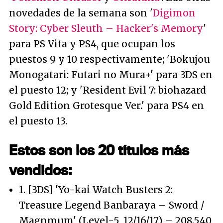
novedades de la semana son '
Digimon
Story: Cyber Sleuth – Hacker's Memory
'
para PS Vita y PS4, que ocupan los
puestos 9 y 10 respectivamente; 'Bokujou
Monogatari: Futari no Mura+' para 3DS en
el puesto 12; y 'Resident Evil 7: biohazard
Gold Edition Grotesque Ver.' para PS4 en
el puesto 13.
Estos son los 20 títulos más
vendidos:
1. [3DS] 'Yo-kai Watch Busters 2:
Treasure Legend Banbaraya – Sword /
Magnmum' (Level-5, 12/16/17) – 208.540