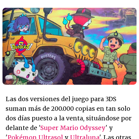
Las dos versiones del juego para 3DS
suman más de 200.000 copias en tan solo
dos días puesto a la venta, situándose por
delante de '
Super Mario Odyssey
' y
'
Pokémon Ultrasol
y
Ultraluna
'. Las otras