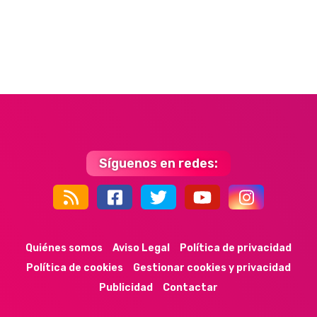
Síguenos en redes:
44k
9k
35k
352
Quiénes somos
Aviso Legal
Política de privacidad
Política de cookies
Gestionar cookies y privacidad
Publicidad
Contactar