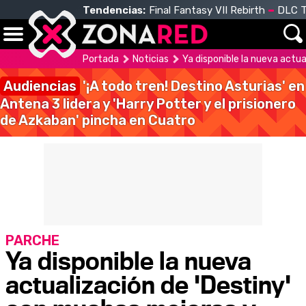
Tendencias:
Final Fantasy VII Rebirth
DLC T
Portada
Noticias
Ya disponible la nueva actu
Audiencias
'¡A todo tren! Destino Asturias' en
Antena 3 lidera y 'Harry Potter y el prisionero
de Azkaban' pincha en Cuatro
PARCHE
Ya disponible la nueva
actualización de 'Destiny'