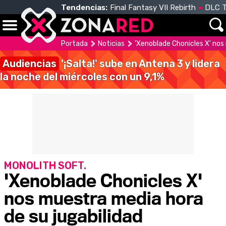
Tendencias:
Final Fantasy VII Rebirth
DLC T
Portada
Noticias
'Xenoblade Chonicles X' nos
Audiencias
'¡Salta!' sube en Antena 3 y lidera
la noche del miércoles con un 9,1%
MONOLITH SOFT.
'Xenoblade Chonicles X'
nos muestra media hora
de su jugabilidad