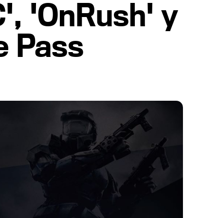
', 'OnRush' y
e Pass