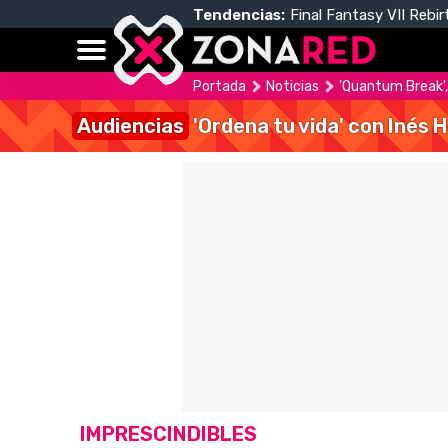
Tendencias:
Final Fantasy VII Rebir
Portada
Noticias
'Quantum Break',
Audiencias
'Ordena tu vida' con Inés 
IMPRESCINDIBLES