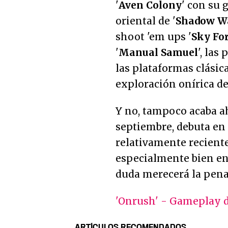
'
Aven Colony
' con su 
oriental de '
Shadow Wa
shoot 'em ups '
Sky Fo
'
Manual Samuel
', las
las plataformas clásica
exploración onírica de
Y no, tampoco acaba ah
septiembre, debuta en l
relativamente reciente
especialmente bien en
duda merecerá la pena 
'Onrush' - Gameplay de
ARTÍCULOS RECOMENDADOS