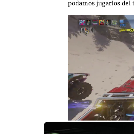
podamos jugarlos del 
Loaded
:
5.41%
Unmute