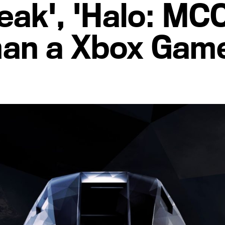
ak', 'Halo: MCC
man a Xbox Gam