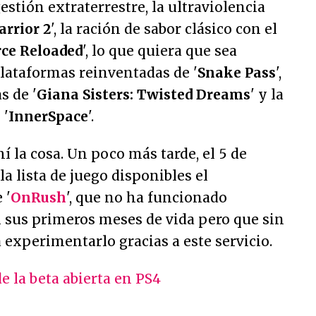
gestión extraterrestre, la ultraviolencia
rrior 2
', la ración de sabor clásico con el
rce Reloaded
', lo que quiera que sea
 plataformas reinventadas de '
Snake Pass
',
s de '
Giana Sisters: Twisted Dreams
' y la
 '
InnerSpace
'.
í la cosa. Un poco más tarde, el 5 de
a lista de juego disponibles el
 '
OnRush
', que no ha funcionado
 sus primeros meses de vida pero que sin
experimentarlo gracias a este servicio.
 la beta abierta en PS4