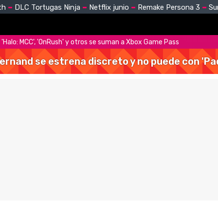
th
DLC Tortugas Ninja
Netflix junio
Remake Persona 3
Su
 'Halo: MCC', 'OnRush' y otros se suman a Xbox Game Pass
Hernand se estrena discreto y no puede con 'Pa