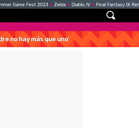
mmer Game Fest 2023
Zelda
Diablo IV
Final Fantasy IX R
dre no hay más que uno'