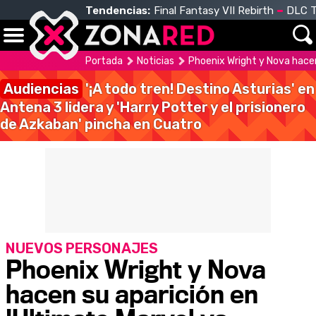
Tendencias:
Final Fantasy VII Rebirth
DLC T
Portada
Noticias
Phoenix Wright y Nova hacen
Audiencias
'¡A todo tren! Destino Asturias' en
Antena 3 lidera y 'Harry Potter y el prisionero
de Azkaban' pincha en Cuatro
NUEVOS PERSONAJES
Phoenix Wright y Nova
hacen su aparición en