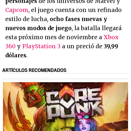
personajes
de los universos de Marvel y
Capcom
, el juego cuenta con un refinado
estilo de lucha,
ocho fases nuevas y
nuevos modos de juego
, la batalla llegará
esta próximo mes de noviembre a
Xbox
360
y
PlayStation 3
a un preció de
39,99
dólares
.
ARTÍCULOS RECOMENDADOS