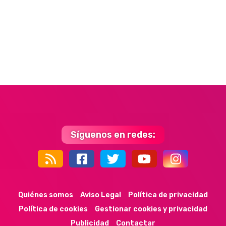
Síguenos en redes:
44k
9k
35k
352
Quiénes somos
Aviso Legal
Política de privacidad
Política de cookies
Gestionar cookies y privacidad
Publicidad
Contactar