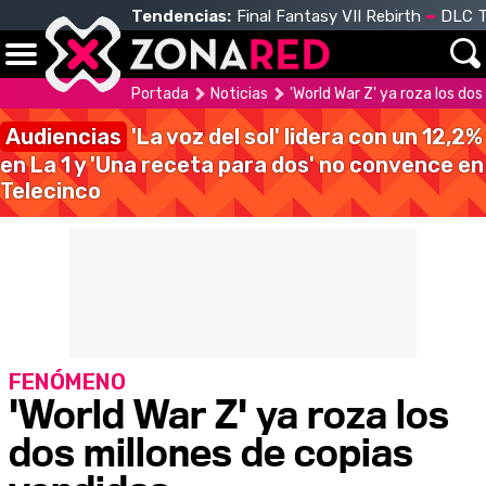
Tendencias:
Final Fantasy VII Rebirth
DLC T
Portada
Noticias
'World War Z' ya roza los do
Audiencias
'La voz del sol' lidera con un 12,2%
en La 1 y 'Una receta para dos' no convence en
Telecinco
FENÓMENO
'World War Z' ya roza los
dos millones de copias