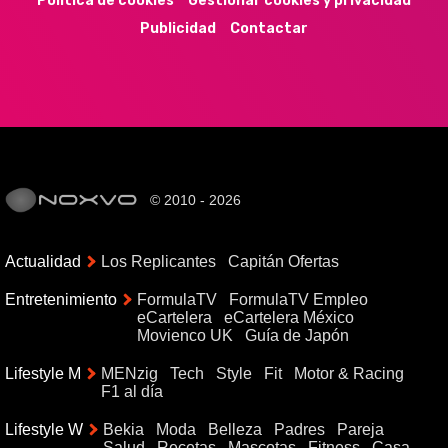
Política de cookies
Gestionar cookies y privacidad
Publicidad
Contactar
© 2010 - 2026
Actualidad
Los Replicantes
Capitán Ofertas
Entretenimiento
FormulaTV
FormulaTV Empleo
eCartelera
eCartelera México
Movienco UK
Guía de Japón
Lifestyle M
MENzig
Tech
Style
Fit
Motor & Racing
F1 al día
Lifestyle W
Bekia
Moda
Belleza
Padres
Pareja
Salud
Recetas
Mascotas
Fitness
Casa