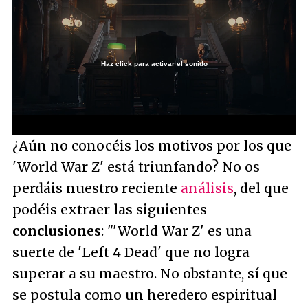
Haz click para activar el sonido
Loaded
:
18.07%
/
Unmute
¿Aún no conocéis los motivos por los que
'World War Z' está triunfando? No os
perdáis nuestro reciente
análisis
, del que
podéis extraer las siguientes
conclusiones
: "
'World War Z' es una
suerte de 'Left 4 Dead' que no logra
superar a su maestro. No obstante, sí que
se postula como un heredero espiritual