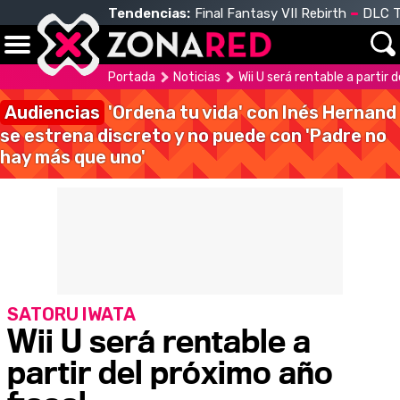
Tendencias:
Final Fantasy VII Rebirth
DLC T
Portada
Noticias
Wii U será rentable a partir 
Audiencias
'Ordena tu vida' con Inés Hernand
se estrena discreto y no puede con 'Padre no
hay más que uno'
SATORU IWATA
Wii U será rentable a
partir del próximo año