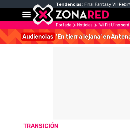
Tendencias:
Final Fantasy VII Rebir
Portada
Noticias
'Wii Fit U' no ser
Audiencias
'En tierra lejana' en Anten
TRANSICIÓN