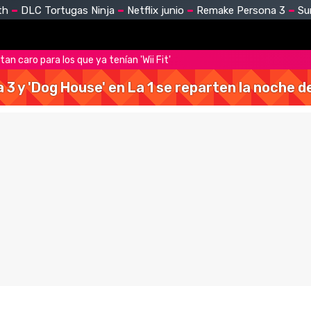
th
DLC Tortugas Ninja
Netflix junio
Remake Persona 3
Su
á tan caro para los que ya tenían 'Wii Fit'
a 3 y 'Dog House' en La 1 se reparten la noche 