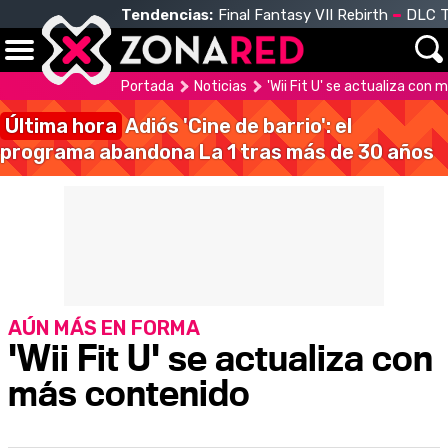
Tendencias:
Final Fantasy VII Rebirth
DLC T
Portada
Noticias
'Wii Fit U' se actualiza con
Última hora
Adiós 'Cine de barrio': el
programa abandona La 1 tras más de 30 años
AÚN MÁS EN FORMA
'Wii Fit U' se actualiza con
más contenido