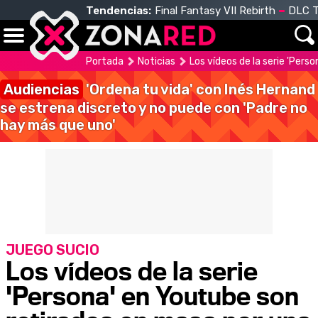
Tendencias:
Final Fantasy VII Rebirth
DLC T
Portada
Noticias
Los vídeos de la serie 'Pers
Audiencias
'Ordena tu vida' con Inés Hernand
se estrena discreto y no puede con 'Padre no
hay más que uno'
JUEGO SUCIO
Los vídeos de la serie
'Persona' en Youtube son