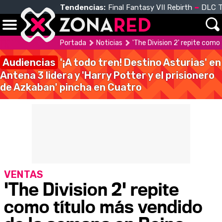
Tendencias:
Final Fantasy VII Rebirth
DLC T
Portada
Noticias
'The Division 2' repite com
Audiencias
'¡A todo tren! Destino Asturias' en
Antena 3 lidera y 'Harry Potter y el prisionero
de Azkaban' pincha en Cuatro
VENTAS
'The Division 2' repite
como título más vendido