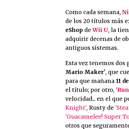
Como cada semana,
Ni
de los 20 títulos más e
eShop
de
Wii U
, la ti
adquirir decenas de o
antiguos sistemas.
Esta vez tenemos dos 
Mario Maker'
, que cu
para que mañana
11 d
el título; por otro,
'Ru
velocidad... en el que
Knight'
, Rusty de
'Ste
'Guacamelee! Super T
otros que seguramente