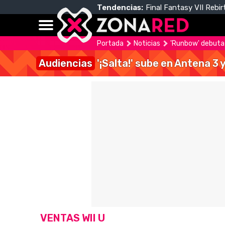
Tendencias:
Final Fantasy VII Rebir
Portada
Noticias
'Runbow' debuta 
Audiencias
'¡Salta!' sube en Antena 3 
VENTAS WII U