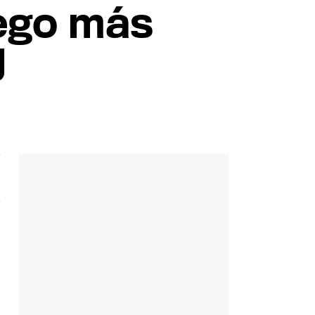
ego más
U