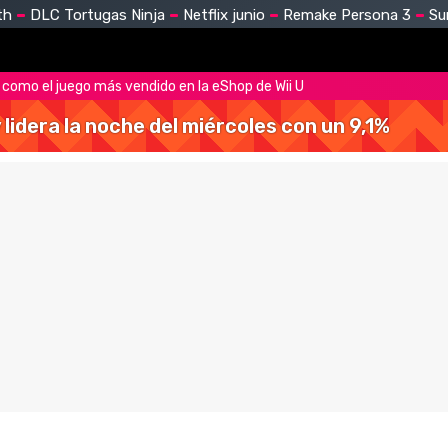
th
DLC Tortugas Ninja
Netflix junio
Remake Persona 3
Su
como el juego más vendido en la eShop de Wii U
y lidera la noche del miércoles con un 9,1%