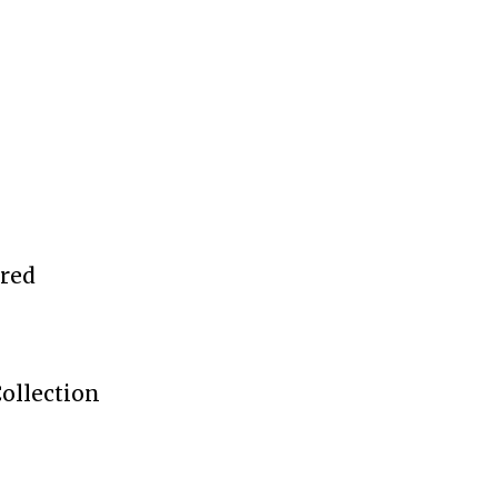
ered
ollection