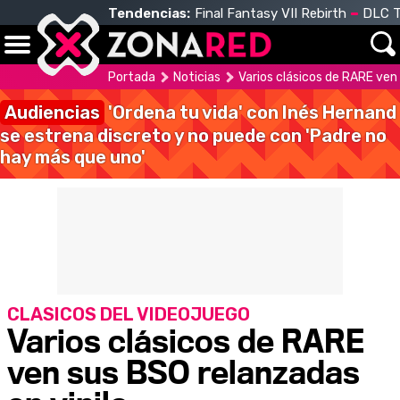
Tendencias:
Final Fantasy VII Rebirth
DLC T
Portada
Noticias
Varios clásicos de RARE ven 
Audiencias
'Ordena tu vida' con Inés Hernand
se estrena discreto y no puede con 'Padre no
hay más que uno'
CLASICOS DEL VIDEOJUEGO
Varios clásicos de RARE
ven sus BSO relanzadas