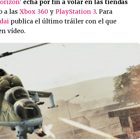
Horizon
'
echa por fin a volar en las tiendas
to a las
Xbox 360
y
PlayStation 3
. Para
dai
publica el último tráiler con el que
en vídeo.