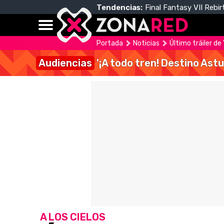
Tendencias:
Final Fantasy VII Rebir
Portada
Noticias
Último tráiler de
Audiencias
'¡A todo tren! Destino Astu
A LOS CIELOS