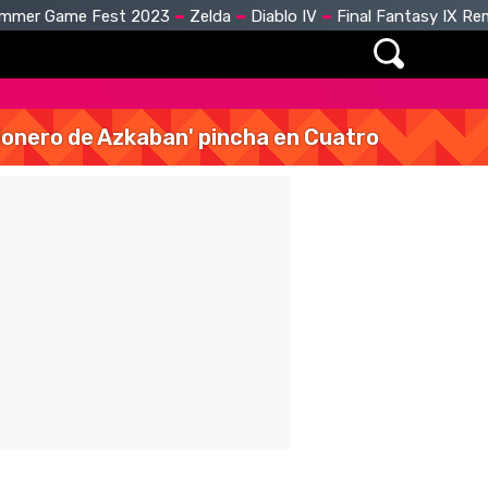
mmer Game Fest 2023
Zelda
Diablo IV
Final Fantasy IX R
isionero de Azkaban' pincha en Cuatro