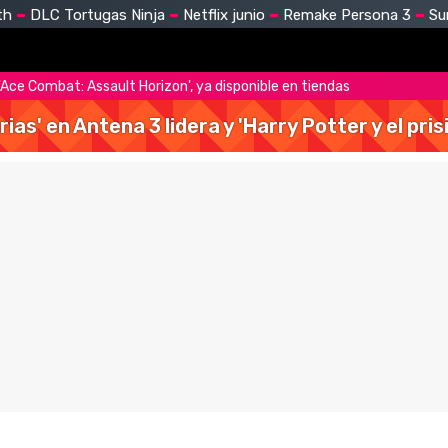
th
DLC Tortugas Ninja
Netflix junio
Remake Persona 3
Su
 'Ace Combat: Assault Horizon', ya disponible en tiendas
rias' en Antena 3 lidera y 'Harry Potter y el pr