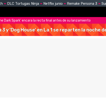
th
DLC Tortugas Ninja
Netflix junio
Remake Persona 3
Su
he Dark Spark' encara la recta final antes de su lanzamiento
a 3 y 'Dog House' en La 1 se reparten la noche 