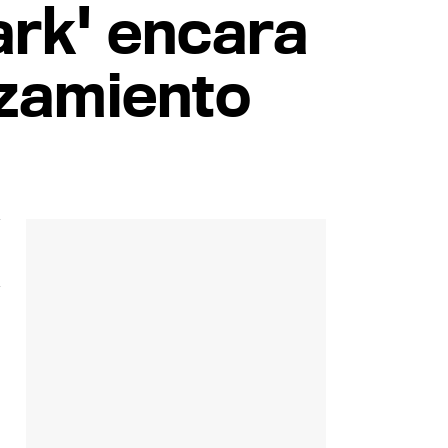
ark' encara
nzamiento