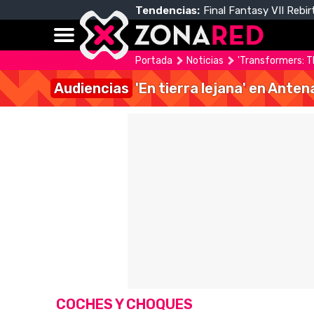
Tendencias:
Final Fantasy VII Rebir
Portada
Noticias
'Transformers: T
Audiencias
'En tierra lejana' en Anten
COCHES Y CHOQUES