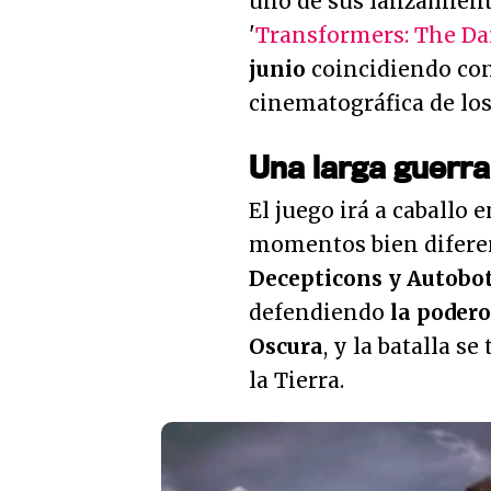
uno de sus lanzamien
'
Transformers: The Da
junio
coincidiendo con 
cinematográfica de lo
Una larga guerra
El juego irá a caballo
momentos bien diferen
Decepticons y Autobo
defendiendo
la podero
Oscura
, y la batalla s
la Tierra.