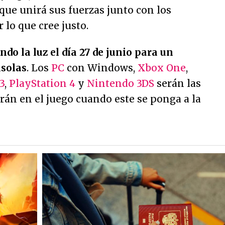
 que unirá sus fuerzas junto con los
 lo que cree justo.
do la luz el día 27 de junio para un
nsolas
. Los
PC
con Windows,
Xbox One
,
3
,
PlayStation 4
y
Nintendo 3DS
serán las
rán en el juego cuando este se ponga a la