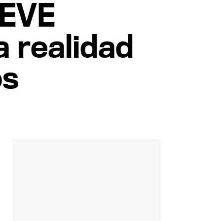
'EVE
a realidad
os