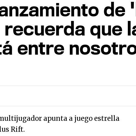
 lanzamiento de 
s recuerda que l
stá entre nosotr
multijugador apunta a juego estrella
us Rift.