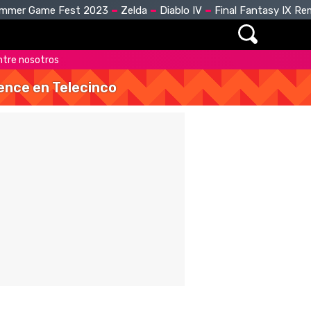
mmer Game Fest 2023
Zelda
Diablo IV
Final Fantasy IX R
entre nosotros
vence en Telecinco