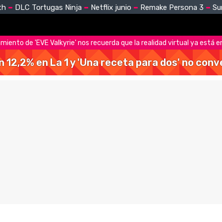
th
DLC Tortugas Ninja
Netflix junio
Remake Persona 3
Su
zamiento de 'EVE Valkyrie' nos recuerda que la realidad virtual ya está 
 un 12,2% en La 1 y 'Una receta para dos' no con