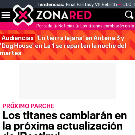
Tendencias:
Final Fantasy VII Rebirth
DLC T
Portada
Noticias
Los titanes cambiarán en la
Audiencias
'En tierra lejana' en Antena 3 y
'Dog House' en La 1 se reparten la noche del
martes
PRÓXIMO PARCHE
Los titanes cambiarán en
la próxima actualización