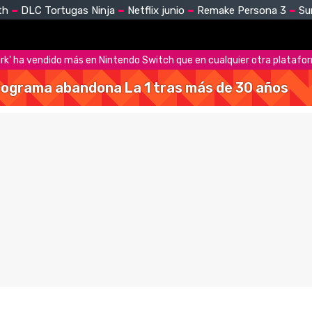
th
DLC Tortugas Ninja
Netflix junio
Remake Persona 3
Su
k' ha vendido más en Nintendo Switch que en cualquier otra platafo
 programa abandona La 1 tras más de 30 años