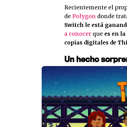
Recientemente el prop
de
Polygon
donde trat
Switch le está ganand
a conocer
que
es en l
copias digitales de T
Un hecho sorpre