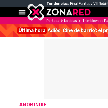
Tendencias:
Final Fantasy VII Rebir
Portada
Noticias
'Thimbleweed Par
Última hora
Adiós 'Cine de barrio': el
AMOR INDIE