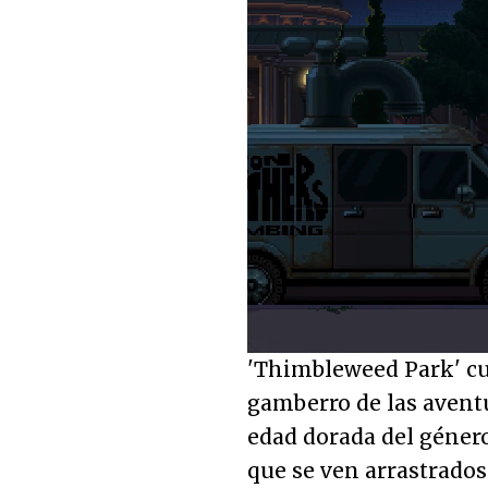
Loaded
:
21.41%
Unmute
'Thimbleweed Park' cu
gamberro de las aventu
edad dorada del género
que se ven arrastrados