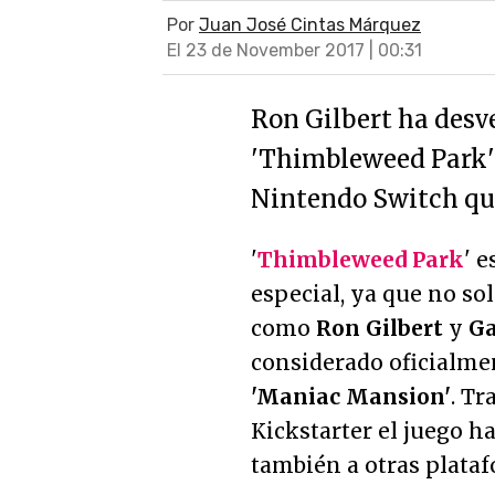
Por
Juan José Cintas Márquez
El 23 de November 2017 | 00:31
Ron Gilbert ha desv
'Thimbleweed Park'
Nintendo Switch que
'
Thimbleweed Park
' 
especial, ya que no so
como
Ron Gilbert
y
Ga
considerado oficialm
'Maniac Mansion'
. Tr
Kickstarter el juego ha
también a otras plata