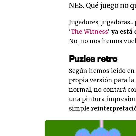
NES. Qué juego no q
Jugadores, jugadoras..
'
The Witness
'
ya está 
No, no nos hemos vuelt
Puzles retro
Según hemos leído e
propia versión para la
normal, no contará con
una pintura impresioni
simple
reinterpretaci