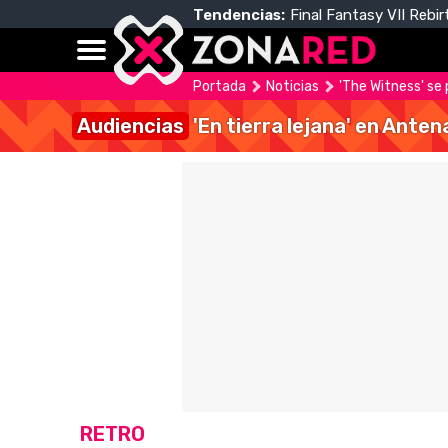
Tendencias:
Final Fantasy VII Rebir
Portada
Noticias
'The Witness' se 
Audiencias
'En tierra lejana' en Anten
RETRO