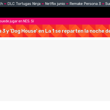
th
DLC Tortugas Ninja
Netflix junio
Remake Persona 3
Su
puede jugar en NES. Sí
a 3 y 'Dog House' en La 1 se reparten la noche 