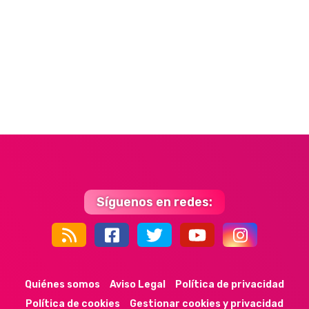
Síguenos en redes:
44k
9k
35k
352
Quiénes somos
Aviso Legal
Política de privacidad
Política de cookies
Gestionar cookies y privacidad