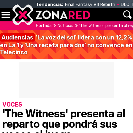
Tendencias:
Final Fantasy VII Rebirth
DLC T
Portada
Noticias
'The Witness' presenta al re
Audiencias
'La voz del sol' lidera con un 12,2%
en La 1 y 'Una receta para dos' no convence en
Telecinco
VOCES
'The Witness' presenta al
reparto que pondrá sus