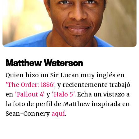
Matthew Waterson
Quien hizo un Sir Lucan muy inglés en
'The Order: 1886'
, y recientemente trabajó
en
'Fallout 4'
y
'Halo 5'
. Echa un vistazo a
la foto de perfil de Matthew inspirada en
Sean-Connery
aquí
.