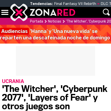
Tendencias:
Final Fantasy VII Rebirth
DLC T
Portada
Noticias
'The Witcher', 'Cyberpunk 20
Audiencias
'Hanna' y 'Una nueva vida' se
reparten una descafeinada noche de domingo
UCRANIA
'The Witcher', 'Cyberpunk
2077', 'Layers of Fear' y
otros juegos son