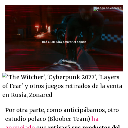
Haz click para activar el sonido
Loaded
:
27.28%
/
Unmute
Por otra parte, como anticipábamos, otro
estudio polaco (Bloober Team)
ha
anunciado
que
retirará sus productos del