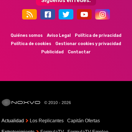
Síguenos en redes:
44k
9k
35k
352
Quiénes somos
Aviso Legal
Política de privacidad
Política de cookies
Gestionar cookies y privacidad
Publicidad
Contactar
© 2010 - 2026
Actualidad
Los Replicantes
Capitán Ofertas
Entretenimiento
FormulaTV
FormulaTV Empleo