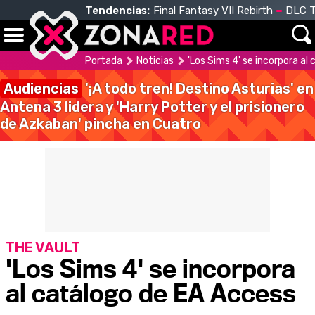
Tendencias:
Final Fantasy VII Rebirth
DLC T
Portada
Noticias
'Los Sims 4' se incorpora al
Audiencias
'¡A todo tren! Destino Asturias' en
Antena 3 lidera y 'Harry Potter y el prisionero
de Azkaban' pincha en Cuatro
THE VAULT
'Los Sims 4' se incorpora
al catálogo de EA Access