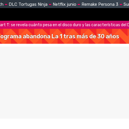
th
DLC Tortugas Ninja
Netflix junio
Remake Persona 3
Su
art 1': se revela cuánto pesa en el disco duro y las características del
 programa abandona La 1 tras más de 30 años