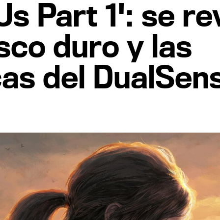
Us Part 1': se r
sco duro y las
cas del DualSen