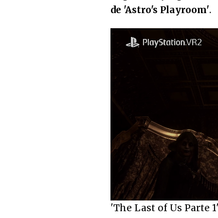
de 'Astro's Playroom'
.
Loaded
:
29.03%
Unmute
'The Last of Us Parte 1