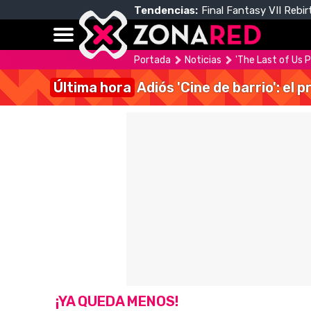
Tendencias:
Final Fantasy VII Rebir
Portada
Noticias
'The Last of Us P
Última hora
Adiós 'Cine de barrio': el
¡YA QUEDA MENOS!