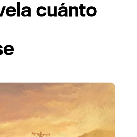
evela cuánto
se