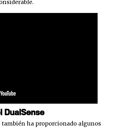
onsiderable.
el DualSense
b también ha proporcionado algunos