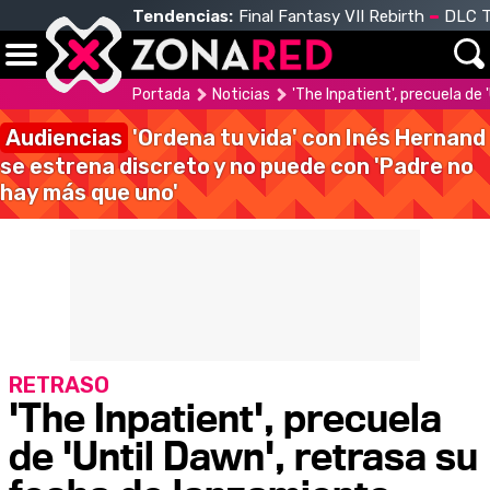
Tendencias:
Final Fantasy VII Rebirth
DLC T
Portada
Noticias
'The Inpatient', precuela de
Audiencias
'Ordena tu vida' con Inés Hernand
se estrena discreto y no puede con 'Padre no
hay más que uno'
RETRASO
'The Inpatient', precuela
de 'Until Dawn', retrasa su