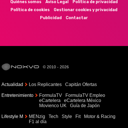
Quiénes somos
Aviso Legal
Política de privacidad
Política de cookies
Gestionar cookies y privacidad
Publicidad
Contactar
© 2010 - 2026
Actualidad
Los Replicantes
Capitán Ofertas
Entretenimiento
FormulaTV
FormulaTV Empleo
eCartelera
eCartelera México
Movienco UK
Guía de Japón
Lifestyle M
MENzig
Tech
Style
Fit
Motor & Racing
F1 al día