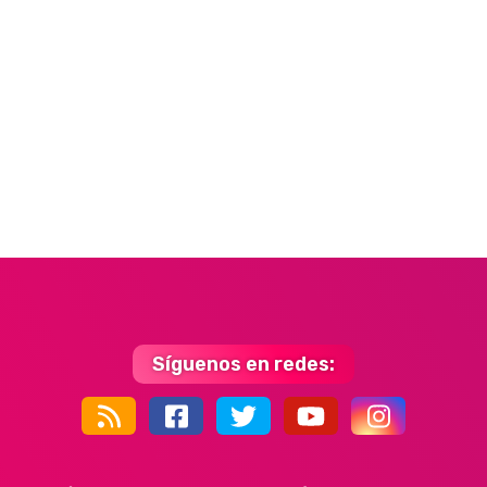
Síguenos en redes:
44k
9k
35k
352