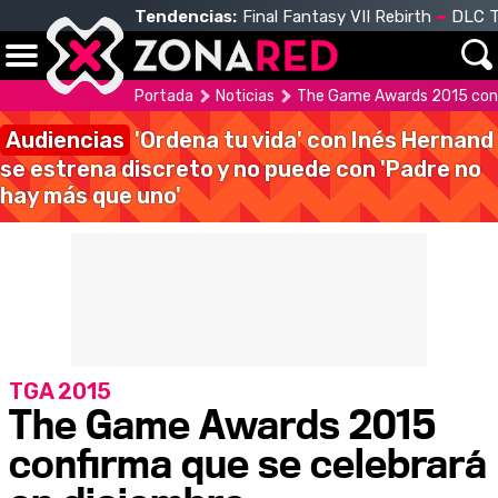
Tendencias:
Final Fantasy VII Rebirth
DLC T
Portada
Noticias
The Game Awards 2015 confi
Audiencias
'Ordena tu vida' con Inés Hernand
se estrena discreto y no puede con 'Padre no
hay más que uno'
TGA 2015
The Game Awards 2015
confirma que se celebrará