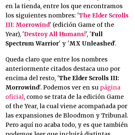
en la tienda, entre los que encontramos
los siguientes nombres: '
The Elder Scrolls
III: Morrowind
' (edición Game of the
Year), '
Destroy All Humans!
', '
Full
Spectrum Warrior
' y '
MX Unleashed
'.
Queda claro que entre los nombres
anteriormente citados destaca uno por
encima del resto, '
The Elder Scrolls III:
Morrowind
'. Podemos ver en su
página
oficial
, como se trata de la edición Game
of the Year, la cual viene acompañada por
las expansiones de Bloodmon y Tribunal.
Pero aquí no acaba todo, y es que también
podemos leer que incluirá distintas